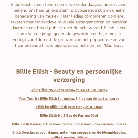
Billie Eilish is een fenomeen in de hedendaagse muziekscene,
bekend om haar unieke stem, provocerende stijl en unieke
benadering van muziek. Haar liedjes combineren donkere
teksten met innovatieve muzikale arrangementen en bereiken
daarmee een breed publiek over de hele wereld. Eilish is een
icoon van de jonge generatie geworden en haar muziek
verlegt voortdurend de grenzen van het popgenre. Eén van
haar bekende hits is bijvoorbeeld het nummer ‘Bad Guy’.
Billie Eilish -
Beauty en persoonlijke
verzorging
Billie Eilish No 2 voor vrouwen 3.4 oz EDP Spray
Your Turn by Billie Eilish for unisex, 3,4 oz eau de parfum spray
Eilish by Billie Eilish geur Body Mist 236ml
Billie Eilish No 2 Eau de Parfum 10ml
Billie Eilish Damesparfum voor dames, ideaal voor volwassenen, uniseks
Eilish Douchegel voor dames, noten van gesuggereerde bloemblaadjes,
vanille & muskus, 150 ml