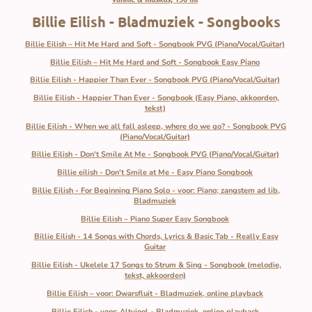
Billie Eilish - Bladmuziek - Songbooks
Billie Eilish – Hit Me Hard and Soft - Songbook PVG (Piano/Vocal/Guitar)
Billie Eilish – Hit Me Hard and Soft - Songbook Easy Piano
Billie Eilish - Happier Than Ever - Songbook PVG (Piano/Vocal/Guitar)
Billie Eilish - Happier Than Ever - Songbook (Easy Piano, akkoorden,
tekst)
Billie Eilish - When we all fall asleep, where do we go? - Songbook PVG
(Piano/Vocal/Guitar)
Billie Eilish - Don't Smile At Me - Songbook PVG (Piano/Vocal/Guitar)
Billie eilish - Don't Smile at Me - Easy Piano Songbook
Billie Eilish - For Beginning Piano Solo - voor: Piano; zangstem ad lib,
Bladmuziek
Billie Eilish – Piano Super Easy Songbook
Billie Eilish - 14 Songs with Chords, Lyrics & Basic Tab - Really Easy
Guitar
Billie Eilish - Ukelele 17 Songs to Strum & Sing - Songbook (melodie,
tekst, akkoorden)
Billie Eilish – voor: Dwarsfluit - Bladmuziek, online playback
Billie Eilish - voor: Altviool - Bladmuziek, online playback